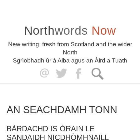
North
words
Now
New writing, fresh from Scotland and the wider
North
Sgrìobhadh ùr à Alba agus an Àird a Tuath
AN SEACHDAMH TONN
BÀRDACHD IS ÒRAIN LE
SANDAIDH NICDHÒMHNAILL