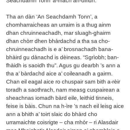
Seachdamh Tonn’ a-mach an-uiridh.
Tha an dàn ‘An Seachdamh Tonn’, a
chomharraicheas an urraim is a thug ainm
dhan chruinneachadh, mar sluagh-ghairm
dhan chòrr dhen bhàrdachd a tha sa cho-
chruinneachadh is e a’ brosnachadh bana-
bhàird gu dànachd is dèineas. “Sgrìobh; ban-
fhàidh is saoidh thu”. Agus gu dearbh ’s ann a
tha a’ bàrdachd aice a’ coileanadh a gairm.
Chan eil eagal aice ro chuspair sam bith a-rèir
toradh a saothrach, nam measg cuspairean a
sheachnas iomadh bàrd eile, leithid tinneis,
feise is bàis. Chun na h-ìre ’s nach eil leisg aice
ann a bhith a’ toirt slaic do bhàrd cho
urramaichte coisrigte – cha mhòr – ri Alasdair