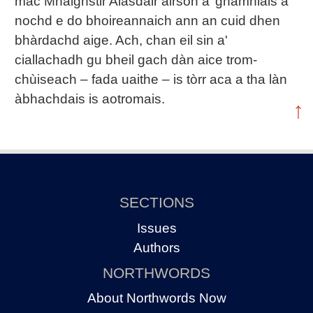
mac Mhaighstir Alasdair airson a’ ghamhlais a
nochd e do bhoireannaich ann an cuid dhen
bhàrdachd aige. Ach, chan eil sin a'
ciallachadh gu bheil gach dàn aice trom-
chùiseach – fada uaithe – is tòrr aca a tha làn
àbhachdais is aotromais.
↑
SECTIONS
Issues
Authors
NORTHWORDS
About Northwords Now