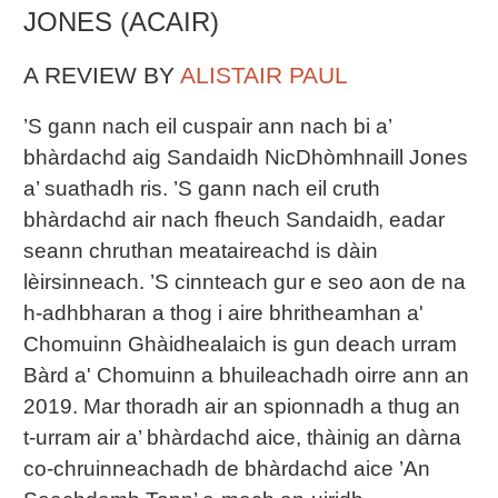
JONES (ACAIR)
A REVIEW BY
ALISTAIR PAUL
’S gann nach eil cuspair ann nach bi a’
bhàrdachd aig Sandaidh NicDhòmhnaill Jones
a’ suathadh ris. ’S gann nach eil cruth
bhàrdachd air nach fheuch Sandaidh, eadar
seann chruthan meataireachd is dàin
lèirsinneach. ’S cinnteach gur e seo aon de na
h-adhbharan a thog i aire bhritheamhan a'
Chomuinn Ghàidhealaich is gun deach urram
Bàrd a' Chomuinn a bhuileachadh oirre ann an
2019. Mar thoradh air an spionnadh a thug an
t-urram air a’ bhàrdachd aice, thàinig an dàrna
co-chruinneachadh de bhàrdachd aice ’An