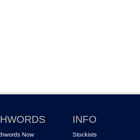
THWORDS
INFO
thwords Now
Stockists