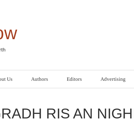
ow
rth
ut Us
Authors
Editors
Advertising
RADH RIS AN NIG