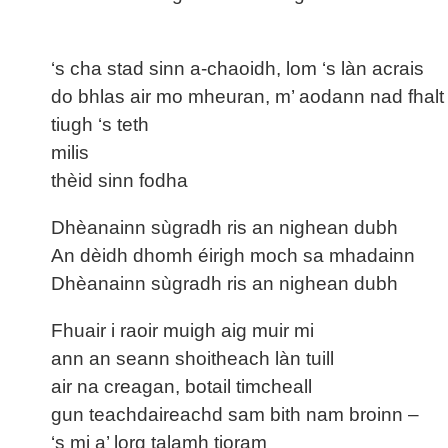
‘s cha stad sinn a-chaoidh, lom ‘s làn acrais
do bhlas air mo mheuran, m’ aodann nad fhalt
tiugh ‘s teth
milis
thèid sinn fodha
Dhèanainn sùgradh ris an nighean dubh
An dèidh dhomh éirigh moch sa mhadainn
Dhèanainn sùgradh ris an nighean dubh
Fhuair i raoir muigh aig muir mi
ann an seann shoitheach làn tuill
air na creagan, botail timcheall
gun teachdaireachd sam bith nam broinn –
‘s mi a’ lorg talamh tioram