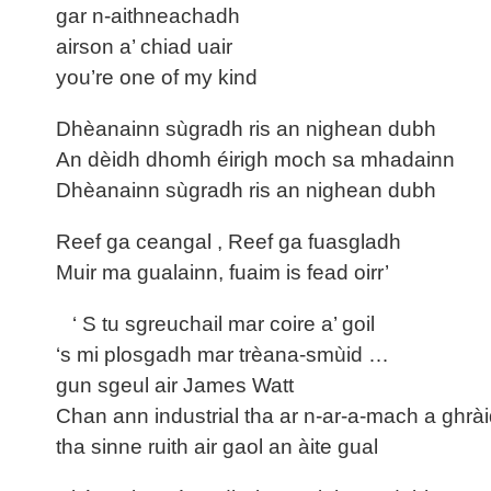
gar n-aithneachadh
airson a’ chiad uair
you’re one of my kind
Dhèanainn sùgradh ris an nighean dubh
An dèidh dhomh éirigh moch sa mhadainn
Dhèanainn sùgradh ris an nighean dubh
Reef ga ceangal , Reef ga fuasgladh
Muir ma gualainn, fuaim is fead oirr’
‘ S tu sgreuchail mar coire a’ goil
‘s mi plosgadh mar trèana-smùid …
gun sgeul air James Watt
Chan ann industrial tha ar n-ar-a-mach a ghrà
tha sinne ruith air gaol an àite gual