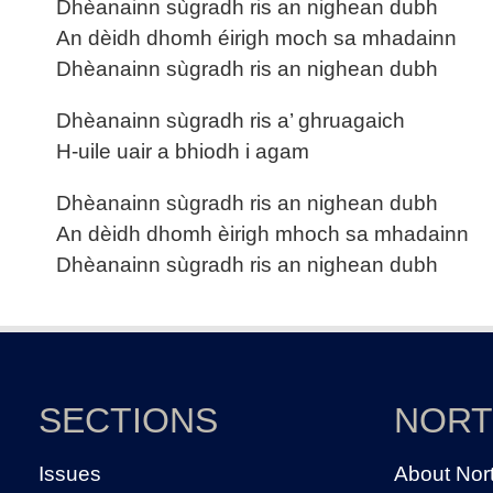
Dhèanainn sùgradh ris an nighean dubh
An dèidh dhomh éirigh moch sa mhadainn
Dhèanainn sùgradh ris an nighean dubh
Dhèanainn sùgradh ris a’ ghruagaich
H-uile uair a bhiodh i agam
Dhèanainn sùgradh ris an nighean dubh
An dèidh dhomh èirigh mhoch sa mhadainn
Dhèanainn sùgradh ris an nighean dubh
SECTIONS
NOR
Issues
About Nor