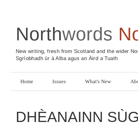
North
words
N
New writing, fresh from Scotland and the wider No
Sgrìobhadh ùr à Alba agus an Àird a Tuath
Home
Issues
What's New
Abo
DHÈANAINN SÙG