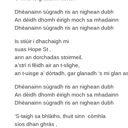
Dhèanainn sùgradh ris an nighean dubh
An dèidh dhomh éirigh moch sa mhadainn
Dhèanainn sùgradh ris an nighean dubh
Is stiùir i dhachaigh mi
suas Hope St ,
ann an dorchadas stoirmeil,
a’strì ri fêidh air an t-slighe,
an t-uisge a’ dòrtadh, gar glanadh ‘s mi glan a
Dhèanainn sùgradh ris an nighean dubh
An dèidh dhomh éirigh moch sa mhadainn
Dhèanainn sùgradh ris an nighean dubh
‘S-taigh sa bhlàths, thuit sinn còmhla
sìos dhan ghràs ,