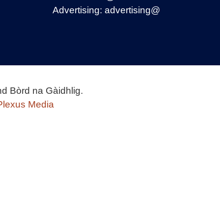
Advertising:
advertising@
nd Bòrd na Gàidhlig.
Plexus Media